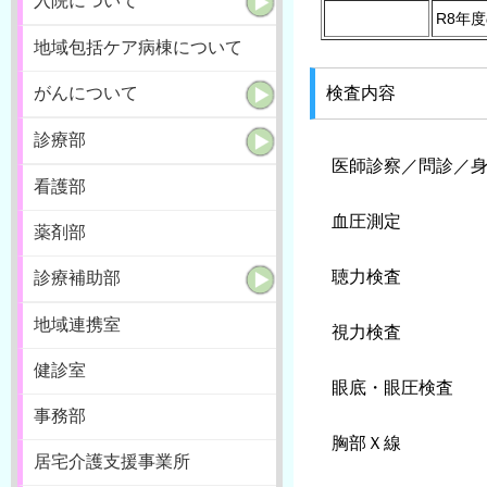
入院について
R8年
地域包括ケア病棟について
がんについて
検査内容
診療部
医師診察／問診／
看護部
血圧測定
薬剤部
聴力検査
診療補助部
地域連携室
視力検査
健診室
眼底・眼圧検査
事務部
胸部Ｘ線
居宅介護支援事業所