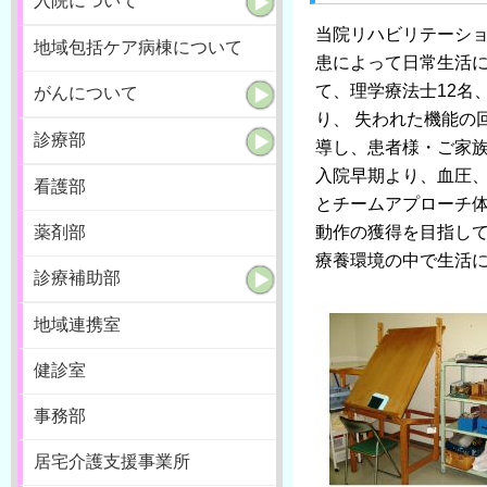
入院について
当院リハビリテーシ
地域包括ケア病棟について
患によって日常生活に
て、理学療法士12名
がんについて
り、 失われた機能の
診療部
導し、患者様・ご家
入院早期より、血圧
看護部
とチームアプローチ体
薬剤部
動作の獲得を目指し
療養環境の中で生活
診療補助部
地域連携室
健診室
事務部
居宅介護支援事業所