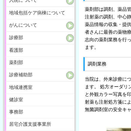
入院について
薬剤部は調剤、薬品
地域包括ケア病棟について
注射薬の調剤、中心
薬品情報の収集・提供
がんについて
者さんに最善の薬物
診療部
志向の薬剤業務を行
ます。
看護部
薬剤部
調剤業務
診療補助部
当院は、外来診療に
ます。 処方オーダリ
地域連携室
と外観カラー写真を印
健診室
射薬も注射処方箋に
無菌調剤室の安全キ
事務部
居宅介護支援事業所