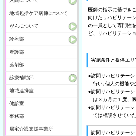
入院について
医師の指示に基づき
地域包括ケア病棟について
向けたリハビリテー
の一員として専門性
がんについて
ど、リハビリテーシ
診療部
看護部
実施条件と提供エリ
薬剤部
●訪問リハビリテー
診療補助部
行い､個人の機能や
地域連携室
●訪問リハビリテー
は３カ月に１度、医
健診室
●訪問リハビリテー
ては相談させていた
事務部
居宅介護支援事業所
訪問リハビリテーシ