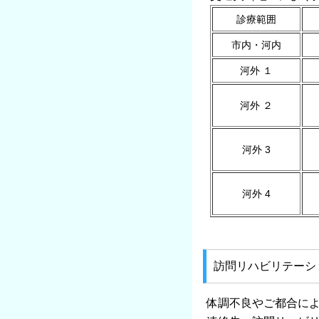
診療範囲
市内・河内
河外 １
河外 ２
河外 3
河外 4
訪問リハビリテーシ
体調不良やご都合に