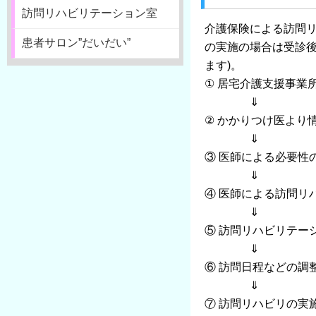
訪問リハビリテーション室
介護保険による訪問リ
患者サロン”だいだい”
の実施の場合は受診
ます)。
① 居宅介護⽀援事業
⇓
② かかりつけ医より
⇓
③ 医師による必要性
⇓
④ 医師による訪問リ
⇓
⑤ 訪問リハビリテー
⇓
⑥ 訪問日程などの調
⇓
⑦ 訪問リハビリの実