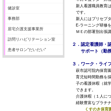
新人看護職員教育は
健診室
です。
事務部
新人にはプリセプタ
E-ラーニング研修
居宅介護支援事業所
ＭＥの部署別出張講
訪問リハビリテーション室
２．認定看護師・
患者サロン”だいだい”
サポート（勤務扱
３．ワーク・ライ
萩市認可院内保育園
育児短時間勤務を採
子の看護休暇（就学前
できます。
介護休暇（１人につき
経験豊富なプラチナ
くすのき保育