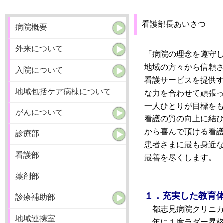
看護部長あいさつ
病院概要
外来について
「病院の理念を遵守
地域の方々から信頼
入院について
看護サービスを提供
地域包括ケア病棟について
な力を合わせて頑張
一人ひとりが目標を
がんについて
看護の質の向上に結
から喜んで頂ける看
診療部
患者さまに最も身近
看護部
最善を尽くします。
薬剤部
１．充実した教育
診療補助部
都志見病院クリニカ
地域連携室
年に１度ラダー昇格