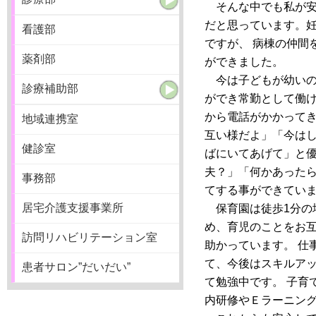
そんな中でも私が安
だと思っています。
看護部
ですが、 病棟の仲間
薬剤部
ができました。
今は子どもが幼いの
診療補助部
ができ常勤として働け
から電話がかかってき
地域連携室
互い様だよ」「今は
健診室
ばにいてあげて」と優
夫？」「何かあった
事務部
てする事ができてい
居宅介護支援事業所
保育園は徒歩1分の
め、育児のことをお
訪問リハビリテーション室
助かっています。 仕
て、今後はスキルア
患者サロン”だいだい”
て勉強中です。 子育
内研修やＥラーニン