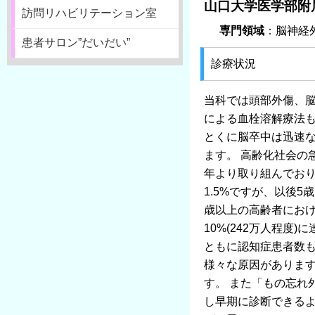
山口大学医学部附
訪問リハビリテーション室
専門領域
：脳神経
患者サロン”だいだい”
診療状況
当科では頭部外傷、脳
による血栓溶解療法
とくに脳卒中は迅速
ます。 高齢化社会の
年より取り組んでおり
1.5%ですが、以後5
歳以上の高齢者におけ
10%(242万人程
ともに認知症患者数も
様々な原因がありま
す。 また「もの忘れ
し早期に診断できるよ