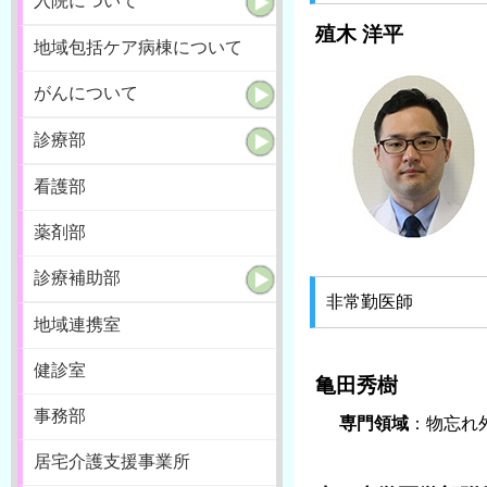
入院について
殖木 洋平
地域包括ケア病棟について
がんについて
診療部
看護部
薬剤部
診療補助部
非常勤医師
地域連携室
健診室
亀田秀樹
事務部
専門領域
：物忘れ
居宅介護支援事業所