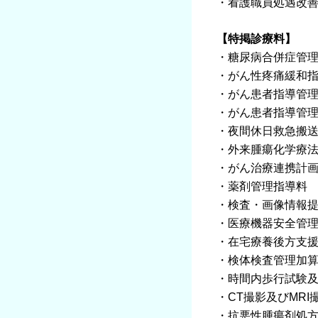
・看護職員処遇改善
【特掲診療料】
・糖尿病合併症管
・がん性疼痛緩和
・がん患者指導管
・がん患者指導管
・夜間休日救急搬送
・外来腫瘍化学療法
・がん治療連携計
・薬剤管理指導料
・検査・画像情報
・医療機器安全管理
・在宅療養後方支
・検体検査管理加算
・時間内歩行試験
・CT撮影及びMRI
・抗悪性腫瘍剤処