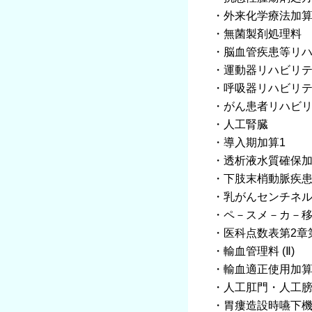
・外来化学療法加算
・無菌製剤処理料
・脳血管疾患等リハビ
・運動器リハビリテ-
・呼吸器リハビリテ-
・がん患者リハビ
・人工腎臓
・導入期加算1
・透析液水質確保
・下肢末梢動脈疾
・乳がんセンチネ
・ペ－スメ－カ－
・医科点数表第2章
・輸血管理料 (Ⅱ)
・輸血適正使用加
・人工肛門・人工
・胃瘻造設時嚥下