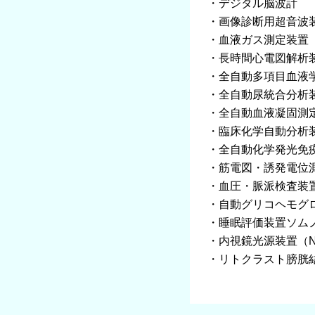
・デジタル脳波計
・画像診断用超音波
・血液ガス測定装置
・長時間心電図解析
・全自動多項目血液
・全自動尿統合分析
・全自動血液凝固測
・臨床化学自動分析
・全自動化学発光免
・筋電図・誘発電位
・血圧・脈派検査装
・自動グリコヘモグ
・睡眠評価装置ソム
・内視鏡光源装置（N
・リトクラスト膀胱