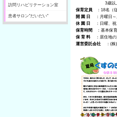
3歳以上のお子様
訪問リハビリテーション室
保育定員
：18名（従
患者サロン”だいだい”
開 園 日
：月曜日～
休 園 日
：日曜、祝
保育時間
：基本保育7:
保 育 料
：居住地の
運営委託会社
：(株