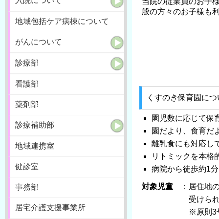
入院について
当院の従業員のお子
般の方々のお子様も
地域包括ケア病棟について
がんについて
診療部
看護部
くすのき保育園につ
薬剤部
園児数に応じて保
診療補助部
園だより、食育だ
離乳食にも対応し
地域連携室
リトミックを本格
健診室
病院から徒歩約1分
対象児童
：居住地の
事務部
受けられ
居宅介護支援事業所
※原則3号認定（