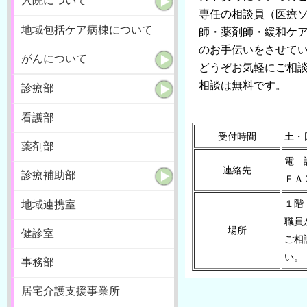
入院について
専任の相談員（医療
地域包括ケア病棟について
師・薬剤師・緩和ケ
のお手伝いをさせて
がんについて
どうぞお気軽にご相
相談は無料です。
診療部
看護部
受付時間
土・
薬剤部
電 話
連絡先
診療補助部
ＦＡＸ
１階
地域連携室
職員
場所
健診室
ご相
い。
事務部
居宅介護支援事業所